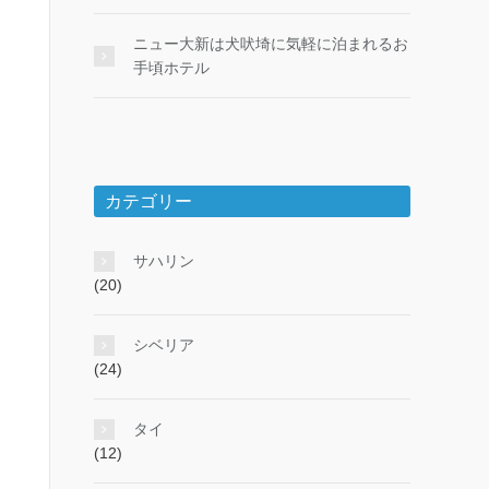
ニュー大新は犬吠埼に気軽に泊まれるお
手頃ホテル
カテゴリー
サハリン
(20)
シベリア
(24)
タイ
(12)