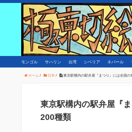
モンゴル
サハリン
台湾
シベリア
ネパール
ホーム
/
日本
/
東京駅構内の駅弁屋『まつり』には全国の有
東京駅構内の駅弁屋『
200種類