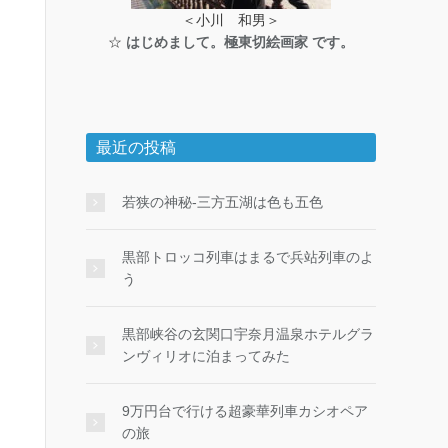
＜小川 和男＞
☆
はじめまして。極東切絵画家 です。
最近の投稿
若狭の神秘-三方五湖は色も五色
黒部トロッコ列車はまるで兵站列車のよ
う
黒部峡谷の玄関口宇奈月温泉ホテルグラ
ンヴィリオに泊まってみた
9万円台で行ける超豪華列車カシオペア
の旅