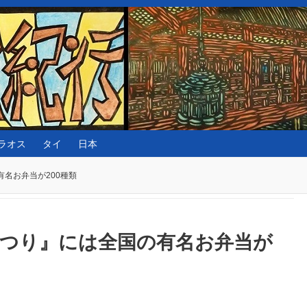
ラオス
タイ
日本
名お弁当が200種類
まつり』には全国の有名お弁当が