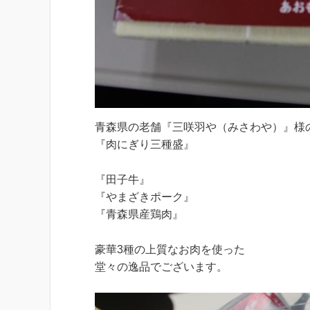
青森県の老舗『三咲羽や（みさわや）』様
『肉にぎり三種盛』
『田子牛』
『やまざきポーク』
『青森県産鶏肉』
豪華3種の上質なお肉を使った
堂々の逸品でございます。