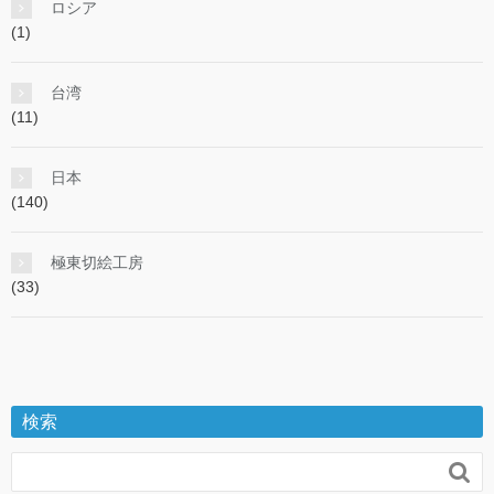
ロシア
(1)
台湾
(11)
日本
(140)
極東切絵工房
(33)
検索
