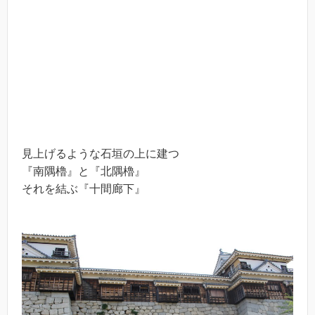
見上げるような石垣の上に建つ
『南隅櫓』と『北隅櫓』
それを結ぶ『十間廊下』