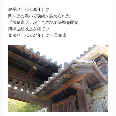
慶長5年（1,600年）に
関ヶ原の戦いで功績を認められた
『加藤嘉明』が、この地で築城を開始
四半世紀以上を経てい
寛永4年（1,627年）に一旦完成