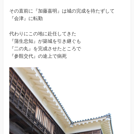
その直前に『加藤嘉明』は城の完成を待たずして
『会津』に転勤
代わりにこの地に赴任してきた
『蒲生忠知』が築城を引き継ぐも
『二の丸』を完成させたところで
『参覲交代』の途上で病死