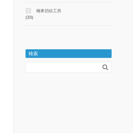
極東切絵工房
(33)
検索
