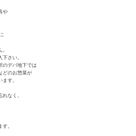
具や
に
ん。
入下さい。
駅のデパ地下では
などのお惣菜が
います。
忘れなく。
ます。