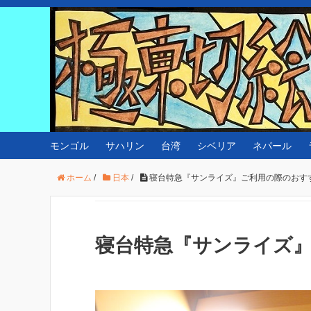
モンゴル
サハリン
台湾
シベリア
ネパール
ホーム
/
日本
/
寝台特急『サンライズ』ご利用の際のおす
寝台特急『サンライズ』