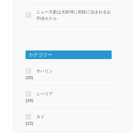
ニュー大新は犬吠埼に気軽に泊まれるお
手頃ホテル
カテゴリー
サハリン
(20)
シベリア
(24)
タイ
(12)