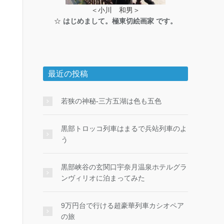
＜小川 和男＞
☆
はじめまして。極東切絵画家 です。
最近の投稿
若狭の神秘-三方五湖は色も五色
黒部トロッコ列車はまるで兵站列車のよ
う
黒部峡谷の玄関口宇奈月温泉ホテルグラ
ンヴィリオに泊まってみた
9万円台で行ける超豪華列車カシオペア
の旅